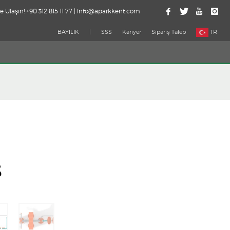
e Ulaşın! +90 312 815 11 77 | info@aparkkent.com
BAYİLİK
|
SSS
Kariyer
Sipariş Talep
TR
8