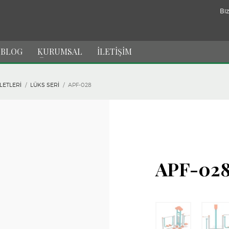
Biz
BLOG
KURUMSAL
İLETİŞİM
LETLERI
LÜKS SERI
APF-028
APF-02