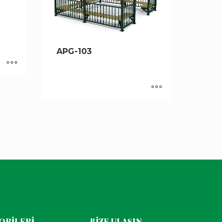
APG-103
ORİLERİ
BİZE ULAŞIN