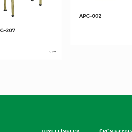
APG-002
G-207
HIZLI LİNKLER
ÜRÜN KATEG