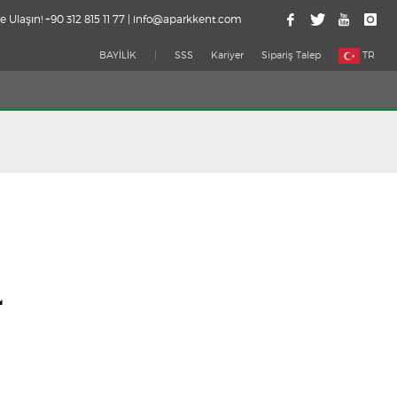
e Ulaşın! +90 312 815 11 77 | info@aparkkent.com
BAYİLİK
|
SSS
Kariyer
Sipariş Talep
TR
4