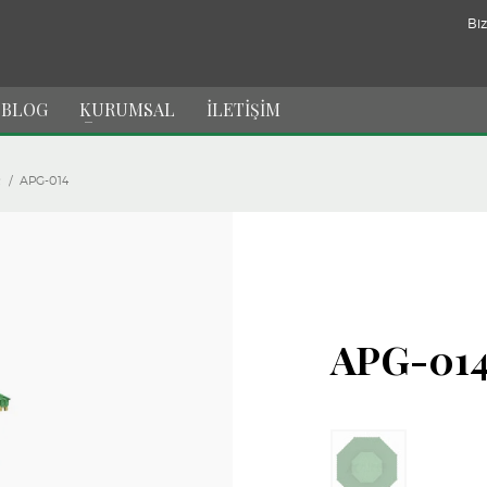
Biz
BLOG
KURUMSAL
İLETİŞİM
R
APG-014
APG-01