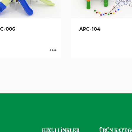
C-006
APC-104
HIZLI LİNKLER
ÜRÜN KATEG