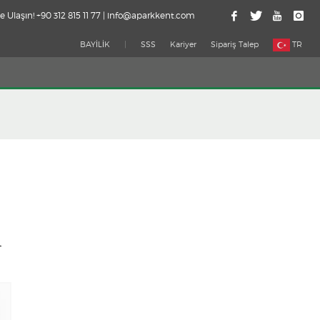
e Ulaşın! +90 312 815 11 77 | info@aparkkent.com
BAYİLİK
|
SSS
Kariyer
Sipariş Talep
TR
1