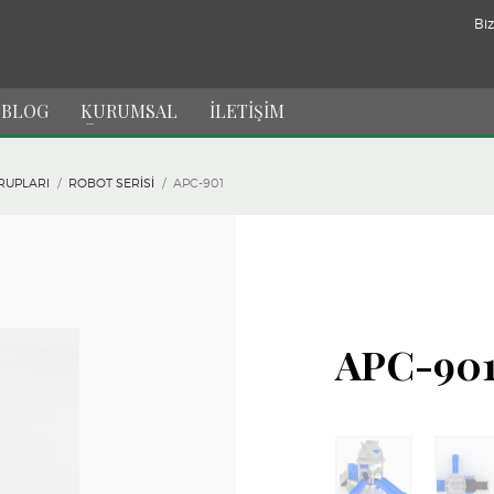
Biz
BLOG
KURUMSAL
İLETİŞİM
RUPLARI
ROBOT SERISI
APC-901
APC-90