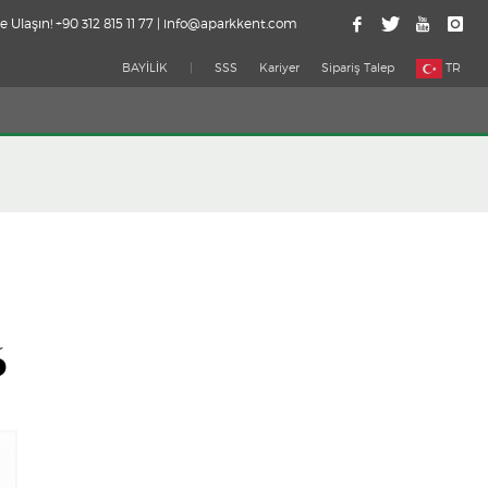
e Ulaşın! +90 312 815 11 77 | info@aparkkent.com
BAYİLİK
|
SSS
Kariyer
Sipariş Talep
TR
6