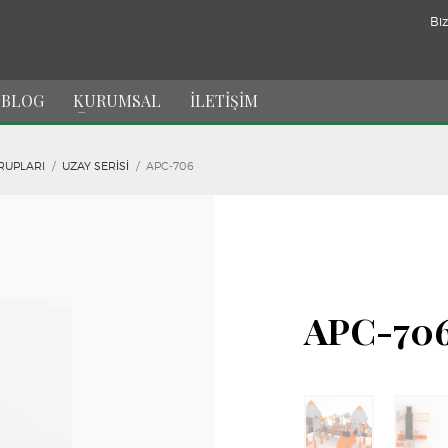
Biz
BLOG
KURUMSAL
İLETİŞİM
RUPLARI
UZAY SERISI
APC-706
APC-70