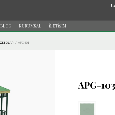
Biz
BLOG
KURUMSAL
İLETİŞİM
AZEBOLAR
APG-103
APG-10