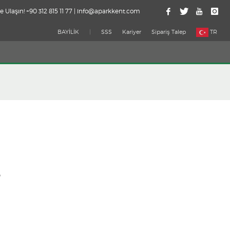
e Ulaşın! +90 312 815 11 77 | info@aparkkent.com
BAYİLİK
|
SSS
Kariyer
Sipariş Talep
TR
3