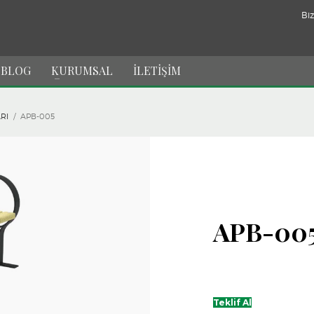
Biz
BLOG
KURUMSAL
İLETİŞİM
RI
APB-005
APB-00
Teklif Al