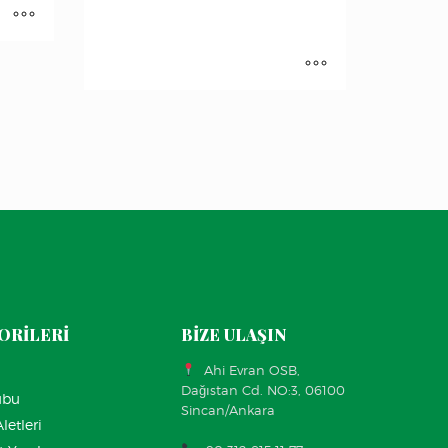
ORİLERİ
BİZE ULAŞIN
Ahi Evran OSB,
Dağıstan Cd. NO:3, 06100
ubu
Sincan/Ankara
letleri