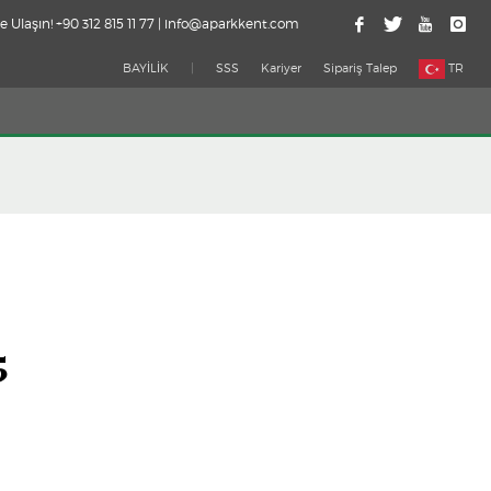
e Ulaşın! +90 312 815 11 77 | info@aparkkent.com
BAYİLİK
|
SSS
Kariyer
Sipariş Talep
TR
5