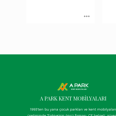
A PARK KENT MOBİLYALARI
1993'ten bu yana çocuk parkları ve kent mobilyalar
üretiminde Türkiye'nin öncü firması. CE belgeli, güven