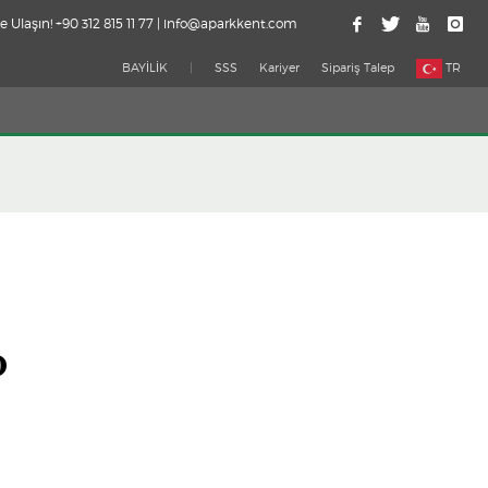
e Ulaşın! +90 312 815 11 77 | info@aparkkent.com
BAYİLİK
|
SSS
Kariyer
Sipariş Talep
TR
0