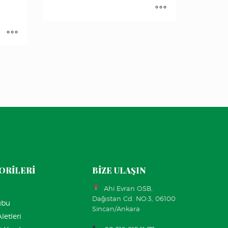
ORİLERİ
BİZE ULAŞIN
Ahi Evran OSB,
Dağıstan Cd. NO:3, 06100
ubu
Sincan/Ankara
letleri