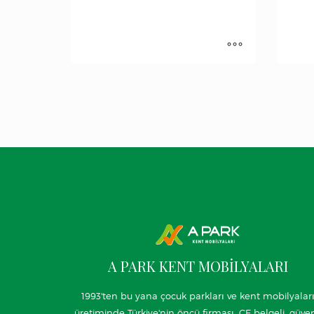
A PARK KENT MOBİLYALARI
1993'ten bu yana çocuk parkları ve kent mobilyalar
üretiminde Türkiye'nin öncü firması. CE belgeli, güven