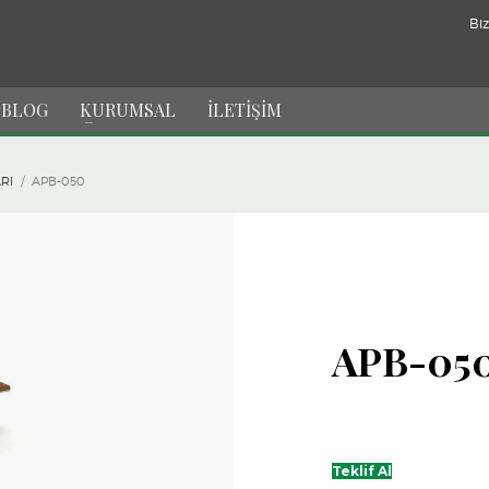
Biz
BLOG
KURUMSAL
İLETİŞİM
RI
APB-050
APB-05
Teklif Al