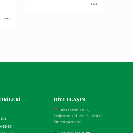
ORİLERİ
BİZE ULAŞIN
Ahi Evran OSB,
Dağıstan Cd. NO:3, 06100
ubu
Sincan/Ankara
letleri