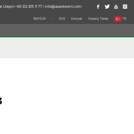
e Ulaşın! +90 312 815 11 77 | info@aparkkent.com
BAYİLİK
|
SSS
Kariyer
Sipariş Talep
TR
3