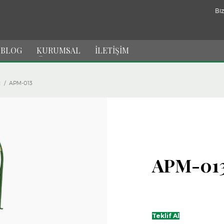
Biz
BLOG
KURUMSAL
İLETİŞİM
I
APM-013
APM-01
Teklif Al