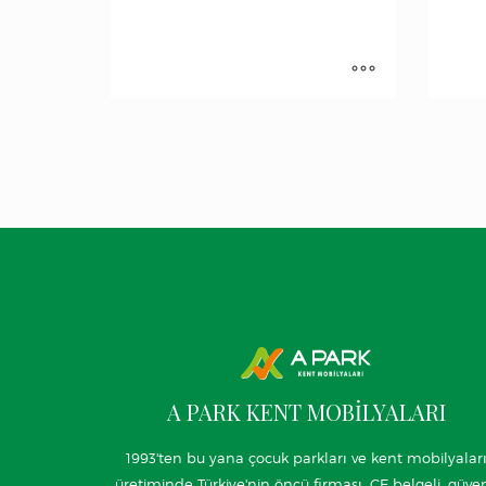
A PARK KENT MOBİLYALARI
1993'ten bu yana çocuk parkları ve kent mobilyalar
üretiminde Türkiye'nin öncü firması. CE belgeli, güven